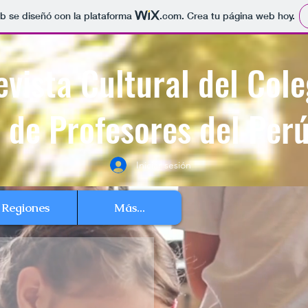
b se diseñó con la plataforma
.com
. Crea tu página web hoy.
evista Cultural del Cole
de Profesores del Per
Iniciar sesión
Regiones
Más...