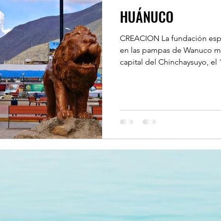
HUÁNUCO
ITANA DE LIMA
CREACION La fundación esp
en las pampas de Wanuco mar
L DEL CALLAO
UCAYALI
TUMBES
capital del Chinchaysuyo, el 1
PUNO
PIURA
PASCO
BERTAD
MOQUEGUA
LORETO
O
HUANCAVELICA
CUZCO
CUSCO
O
HUÁNUCO
Literatura