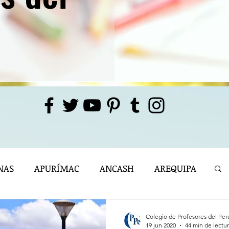
NAS
APURÍMAC
ANCASH
AREQUIPA
- 2023
ICA
JUNÍN
LIMA
Colegio de Profesores del Per
19 jun 2020
44 min de lectu