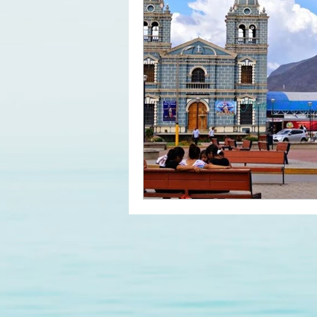
MUNICIPALIDAD METROPOL
PROVINCIA CONSTITUCIONA
TACNA
SAN MARTÍN
MADRE DE DIOS
LA LI
LAMBAYEQUE
HUÄNUC
CAJAMARCA
AYACUCH