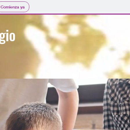
Comienza ya
gio
ú