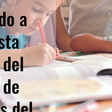
do a
sta
 del
 de
s del