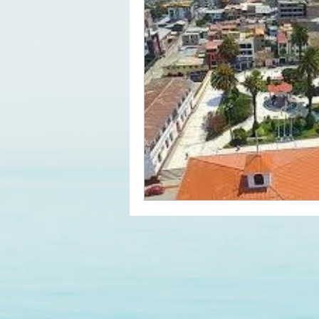
MUNICIPALIDAD METROPOL
PROVINCIA CONSTITUCIONA
TACNA
SAN MARTÍN
MADRE DE DIOS
LA LI
LAMBAYEQUE
HUÄNUC
CAJAMARCA
AYACUCH