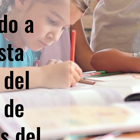
do a
sta
 del
 de
s del