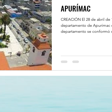
APURÍMAC
ITANA DE LIMA
CREACIÓN El 28 de abril de 1
departamento de Apurímac c
L DEL CALLAO
UCAYALI
TUMBES
departamento se conformó de
PUNO
PIURA
PASCO
BERTAD
MOQUEGUA
LORETO
O
HUANCAVELICA
CUZCO
CUSCO
O
HUÁNUCO
Literatura