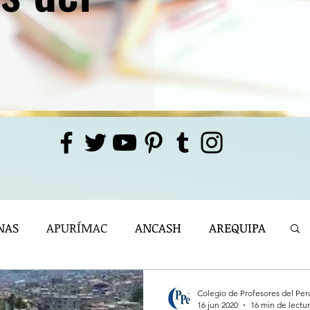
NAS
APURÍMAC
ANCASH
AREQUIPA
- 2023
ICA
JUNÍN
LIMA
Colegio de Profesores del Per
16 jun 2020
16 min de lectu