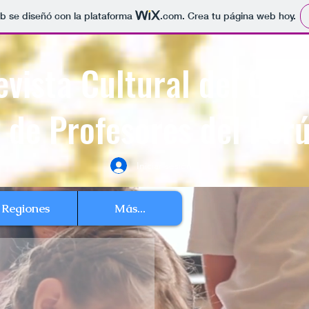
b se diseñó con la plataforma
.com
. Crea tu página web hoy.
evista Cultural del Cole
de Profesores del Per
Iniciar sesión
Regiones
Más...