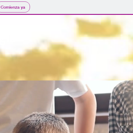
Comienza ya
gio
ú